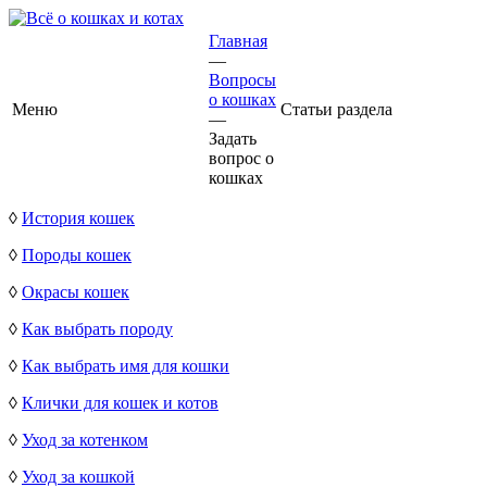
Главная
—
Вопросы
о кошках
Меню
Статьи раздела
—
Задать
вопрос о
кошках
◊
История кошек
◊
Породы кошек
◊
Окрасы кошек
◊
Как выбрать породу
◊
Как выбрать имя для кошки
◊
Клички для кошек и котов
◊
Уход за котенком
◊
Уход за кошкой