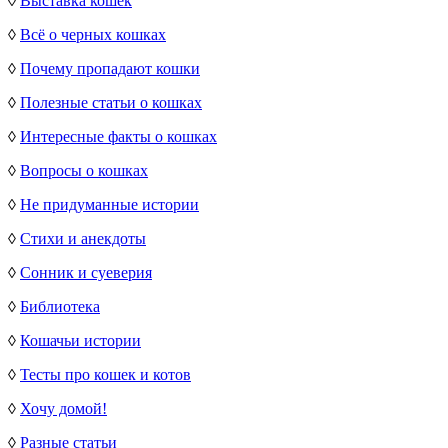
◊
Выставка кошек
◊
Всё о черных кошках
◊
Почему пропадают кошки
◊
Полезные статьи о кошках
◊
Интересные факты о кошках
◊
Вопросы о кошках
◊
Не придуманные истории
◊
Стихи и анекдоты
◊
Сонник и суеверия
◊
Библиотека
◊
Кошачьи истории
◊
Тесты про кошек и котов
◊
Хочу домой!
◊
Разные статьи